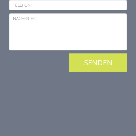
TELEFON:
NACHRICHT:
PRODUKTREIHE
Brandschutztechnik
Entrauchungstechnik
Regelungstechnik