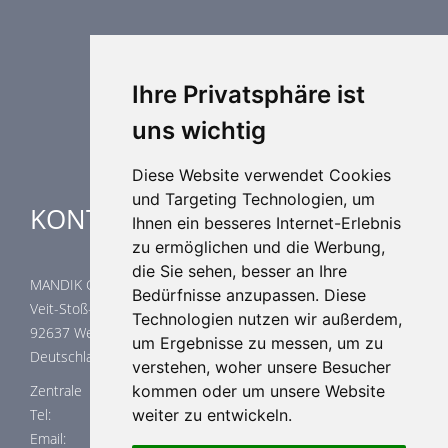
Luftdurchlässe
Weitere Elemente Lufttechnik
Luftklimageräte
Industrielle heizung und kühlung
Ihre Privatsphäre ist
Spezielle Anwendungen
uns wichtig
Diese Website verwendet Cookies
und Targeting Technologien, um
KONTAKTE
Ihnen ein besseres Internet-Erlebnis
zu ermöglichen und die Werbung,
die Sie sehen, besser an Ihre
MANDIK GmbH
Bedürfnisse anzupassen. Diese
Veit-Stoß-Straße 12
Technologien nutzen wir außerdem,
92637 Weiden
um Ergebnisse zu messen, um zu
Deutschland
verstehen, woher unsere Besucher
Zentrale
kommen oder um unsere Website
Tel: +420 311 706 741
weiter zu entwickeln.
Email: anfragen@mandik.de