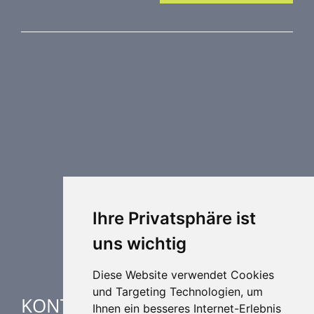
PRODUKTREIHE
Brandschutztechnik
Entrauchungstechnik
Regelungstechnik
Luftdurchlässe
Weitere Elemente Lufttechnik
Luftklimageräte
Industrielle heizung und kühlung
Ihre Privatsphäre ist
Spezielle Anwendungen
uns wichtig
Diese Website verwendet Cookies
und Targeting Technologien, um
KONTAKTE
Ihnen ein besseres Internet-Erlebnis