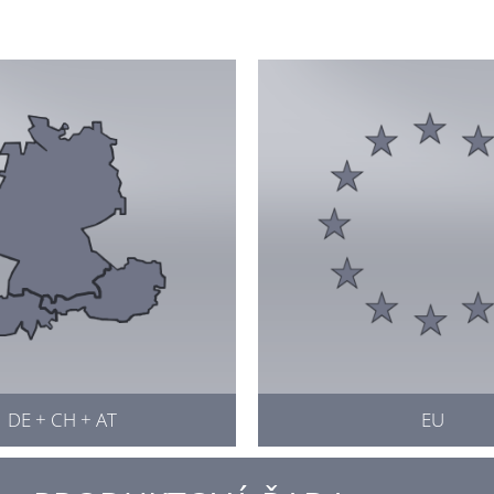
DE + CH + AT
EU