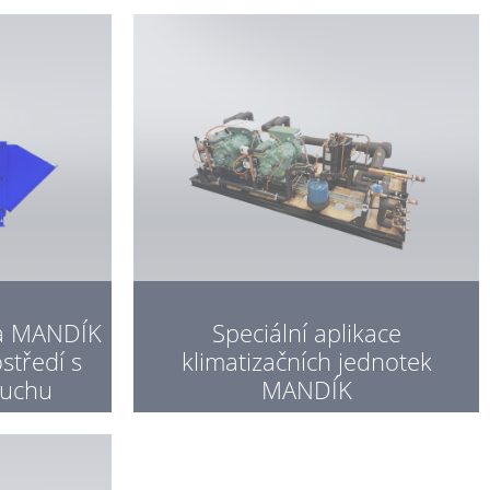
ka MANDÍK
Speciální aplikace
středí s
klimatizačních jednotek
buchu
MANDÍK