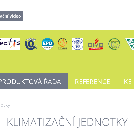
ační video
PRODUKTOVÁ ŘADA
REFERENCE
KE
notky
KLIMATIZAČNÍ JEDNOTKY