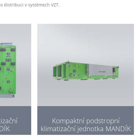
o distribuci v systémech VZT.
izační
Kompaktní podstropní
DÍK
klimatizační jednotka MANDÍK