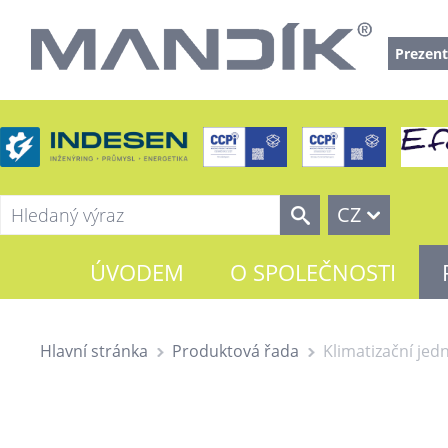
Prezent
CZ
ÚVODEM
O SPOLEČNOSTI
Hlavní stránka
Produktová řada
Klimatizační jed