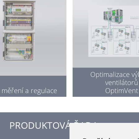
Optimalizace v
ventilátorů
 měření a regulace
OptimVent
PRODUKTOVÁ ŘADA