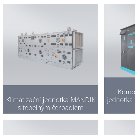
Kompa
Klimatizační jednotka MANDÍK
jednotka 
s tepelným čerpadlem