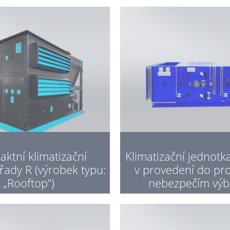
ktní klimatizační
Klimatizační jednot
řady R (výrobek typu:
v provedení do pro
„Rooftop“)
nebezpečím vý