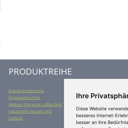
PRODUKTREIHE
Brandschutztechnik
Entrauchungstechnik
Ihre Privatsphär
Regelungstechnik
Luftdurchlässe
Weitere Elemente Lufttechnik
Luftklimageräte
Diese Website verwende
Industrielle heizung und
Spezielle Anwendungen
besseres Internet-Erleb
kühlung
besser an Ihre Bedürfni