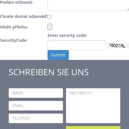
Podání stížnosti:
Chcete dostat odpověď:
Vložit přílohu:
Enter security code:
SecurityCode:
SCHREIBEN SIE UNS
NAME:
NACHRICHT:
EMAIL:
TELEFON: