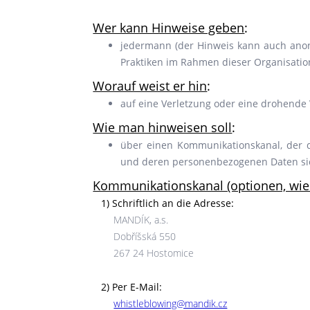
Wer kann Hinweise geben
:
jedermann (der Hinweis kann auch anony
Praktiken im Rahmen dieser Organisati
Worauf weist er hin
:
auf eine Verletzung oder eine drohende 
Wie man hinweisen soll
:
über einen Kommunikationskanal, der d
und deren personenbezogenen Daten sic
Kommunikationskanal (optionen, wie 
1) Schriftlich an die Adresse:
MANDÍK, a.s.
Dobříšská 550
267 24 Hostomice
2) Per E-Mail:
whistleblowing@mandik.cz