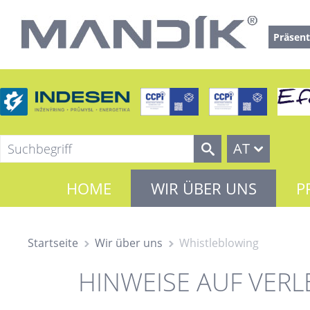
Präsent
AT
HOME
WIR ÜBER UNS
P
Startseite
Wir über uns
Whistleblowing
HINWEISE AUF VER