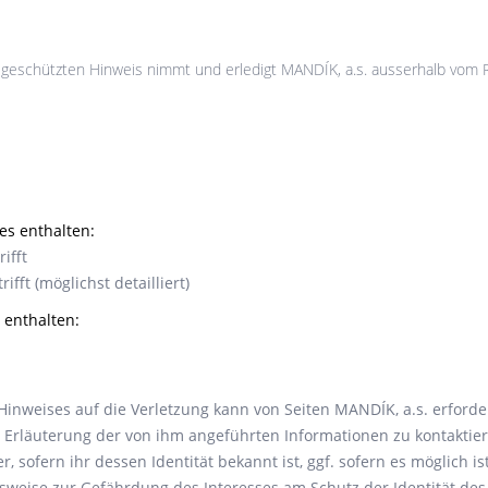
geschützten Hinweis nimmt und erledigt MANDÍK, a.s. ausserhalb vom
s enthalten:
rifft
rifft (möglichst detailliert)
 enthalten:
Hinweises auf die Verletzung kann von Seiten MANDÍK, a.s. erford
rläuterung der von ihm angeführten Informationen zu kontaktiere
 sofern ihr dessen Identität bekannt ist, ggf. sofern es möglich is
sweise zur Gefährdung des Interesses am Schutz der Identität de