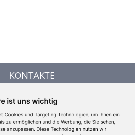
KONTAKTE
MANDIK Austria GmbH
e ist uns wichtig
Weidfeldstraße 117/1/14
4050 Traun
t Cookies und Targeting Technologien, um Ihnen ein
Österreich
nis zu ermöglichen und die Werbung, die Sie sehen,
Tel: +43 664 22 32 023
sse anzupassen. Diese Technologien nutzen wir
Email: office@mandik.at