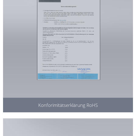
Konforimitätserklärung RoHS