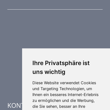
PRODUKTREIHE
Brandschutztechnik
Entrauchungstechnik
Regelungstechnik
Luftdurchlässe
Weitere Elemente Lufttechnik
Ihre Privatsphäre ist
Luftklimageräte
uns wichtig
Industrielle heizung und kühlung
Spezielle Anwendungen
Diese Website verwendet Cookies
und Targeting Technologien, um
Ihnen ein besseres Internet-Erlebnis
zu ermöglichen und die Werbung,
KONTAKTE
die Sie sehen, besser an Ihre