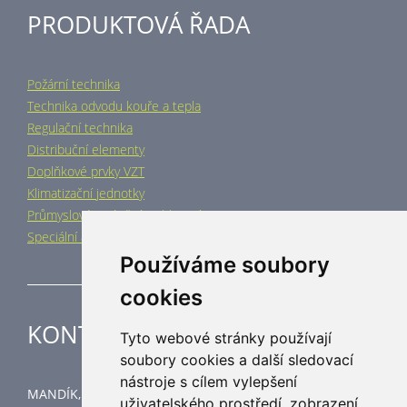
PRODUKTOVÁ ŘADA
Požární technika
Technika odvodu kouře a tepla
Regulační technika
Distribuční elementy
Doplňkové prvky VZT
Klimatizační jednotky
Průmyslové vytápění a chlazení
Speciální aplikace
Používáme soubory
cookies
KONTAKT
Tyto webové stránky používají
soubory cookies a další sledovací
nástroje s cílem vylepšení
MANDÍK, a.s.
uživatelského prostředí, zobrazení