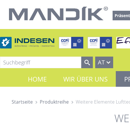
Präsent
AT
HOME
WIR ÜBER UNS
P
Startseite
Produktreihe
Weitere Elemente Luftte
WE