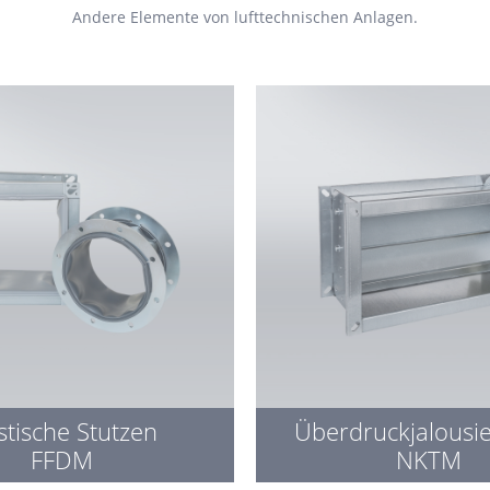
Andere Elemente von lufttechnischen Anlagen.
stische Stutzen
Überdruckjalousi
FFDM
NKTM