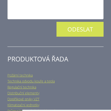
PRODUKTOVÁ ŘADA
Požární technika
Technika odvodu kouře a tepla
Regulační technika
Distribuční elementy
Doplňkové prvky VZT
Klimatizační jednotky
Průmyslové vytápění a chlazení