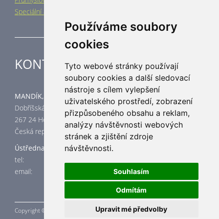
Speciální aplikace
Používáme soubory
cookies
KONTAKT
Tyto webové stránky používají
soubory cookies a další sledovací
nástroje s cílem vylepšení
MANDÍK, a.s.
uživatelského prostředí, zobrazení
Dobříšská 550
přizpůsobeného obsahu a reklam,
267 24 Hostomice
analýzy návštěvnosti webových
Česká republika
stránek a zjištění zdroje
Ústředna
návštěvnosti.
tel: +420 311 706 706
email:
mandik@mandik.cz
Souhlasím
Odmítám
Upravit mé předvolby
Copyright © MANDÍK,
a.s. 2015 - 2026