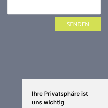
PRODUKTREIHE
Brandschutztechnik
Entrauchungstechnik
Regelungstechnik
Luftdurchlässe
Weitere Elemente Lufttechnik
Ihre Privatsphäre ist
Luftklimageräte
uns wichtig
Industrielle heizung und kühlung