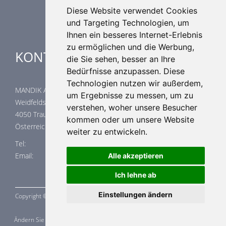
Spezielle Anwendungen
Diese Website verwendet Cookies
und Targeting Technologien, um
Ihnen ein besseres Internet-Erlebnis
zu ermöglichen und die Werbung,
KONTAKTE
die Sie sehen, besser an Ihre
Bedürfnisse anzupassen. Diese
Technologien nutzen wir außerdem,
MANDIK Austria GmbH
um Ergebnisse zu messen, um zu
Weidfeldstraße 117/1/14
verstehen, woher unsere Besucher
4050 Traun
kommen oder um unsere Website
Österreich
weiter zu entwickeln.
Tel: +43 664 22 32 023
Email: office@mandik.at
Alle akzeptieren
Ich lehne ab
Einstellungen ändern
Copyright ©
MANDÍK,
a.s. 2015 - 2026
Ändern Sie Ihre Cookie-Einstellungen