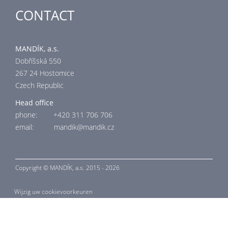
CONTACT
MANDÍK, a.s.
Dobříšská 550
267 24 Hostomice
Czech Republic
Head office
phone: +420 311 706 706
email: mandik@mandik.cz
Copyright ©
MANDÍK,
a.s. 2015 - 2026
Wijzig uw cookievoorkeuren