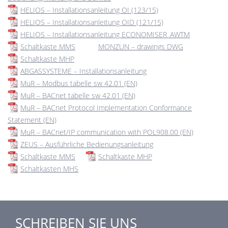
HELIOS – Installationsanleitung OI (123/15)
HELIOS – Installationsanleitung OID (121/15)
HELIOS – Installationsanleitung ECONOMISER_AWTM
Schaltkaste MMS
MONZUN – drawings DWG
Schaltkaste MHP
ABGASSYSTEME – Installationsanleitung
MuR – Modbus tabelle sw 42.01 (EN)
MuR – BACnet tabelle sw 42.01 (EN)
MuR – BACnet Protocol Implementation Conformance
Statement (EN)
MuR – BACnet/IP communication with POL908.00 (EN)
ZEUS – Ausführliche Bedienungsanleitung
Schaltkaste MMS
Schaltkaste MHP
Schaltkasten MHS
SCHREIBEN SIE UNS