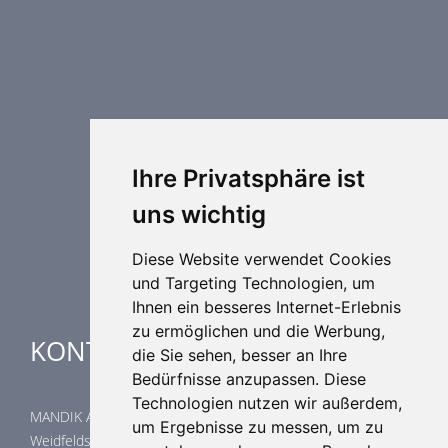
PRODUKTREIHE
Brandschutztechnik
Entrauchungstechnik
Regelungstechnik
Luftdurchlässe
Weitere Elemente Lufttechnik
Ihre Privatsphäre ist
Luftklimageräte
uns wichtig
Industrielle heizung und kühlung
Spezielle Anwendungen
Diese Website verwendet Cookies
und Targeting Technologien, um
Ihnen ein besseres Internet-Erlebnis
zu ermöglichen und die Werbung,
KONTAKTE
die Sie sehen, besser an Ihre
Bedürfnisse anzupassen. Diese
Technologien nutzen wir außerdem,
MANDIK Austria GmbH
um Ergebnisse zu messen, um zu
Weidfeldstraße 117/1/14