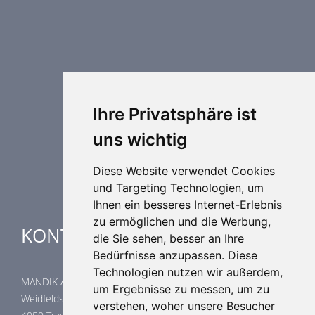
Brandschutztechnik
Entrauchungstechnik
Regelungstechnik
Luftdurchlässe
Weitere Elemente Lufttechnik
Ihre Privatsphäre ist
Luftklimageräte
uns wichtig
Industrielle heizung und kühlung
Spezielle Anwendungen
Diese Website verwendet Cookies
und Targeting Technologien, um
Ihnen ein besseres Internet-Erlebnis
zu ermöglichen und die Werbung,
KONTAKTE
die Sie sehen, besser an Ihre
Bedürfnisse anzupassen. Diese
Technologien nutzen wir außerdem,
MANDIK Austria GmbH
um Ergebnisse zu messen, um zu
Weidfeldstraße 117/1/14
verstehen, woher unsere Besucher