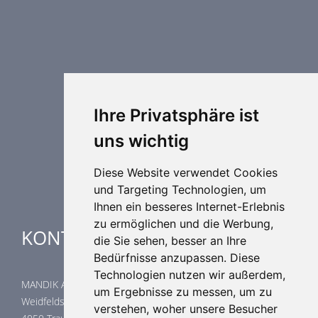
Brandschutztechnik
Entrauchungstechnik
Regelungstechnik
Luftdurchlässe
Weitere Elemente Lufttechnik
Ihre Privatsphäre ist
Luftklimageräte
uns wichtig
Industrielle heizung und kühlung
Spezielle Anwendungen
Diese Website verwendet Cookies
und Targeting Technologien, um
Ihnen ein besseres Internet-Erlebnis
zu ermöglichen und die Werbung,
KONTAKTE
die Sie sehen, besser an Ihre
Bedürfnisse anzupassen. Diese
Technologien nutzen wir außerdem,
MANDIK Austria GmbH
um Ergebnisse zu messen, um zu
Weidfeldstraße 117/1/14
verstehen, woher unsere Besucher