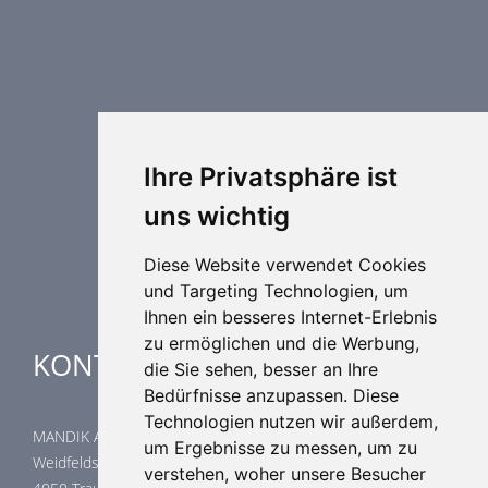
Brandschutztechnik
Entrauchungstechnik
Regelungstechnik
Luftdurchlässe
Weitere Elemente Lufttechnik
Ihre Privatsphäre ist
Luftklimageräte
uns wichtig
Industrielle heizung und kühlung
Spezielle Anwendungen
Diese Website verwendet Cookies
und Targeting Technologien, um
Ihnen ein besseres Internet-Erlebnis
zu ermöglichen und die Werbung,
KONTAKTE
die Sie sehen, besser an Ihre
Bedürfnisse anzupassen. Diese
Technologien nutzen wir außerdem,
MANDIK Austria GmbH
um Ergebnisse zu messen, um zu
Weidfeldstraße 117/1/14
verstehen, woher unsere Besucher